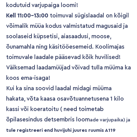
kodutuid varjupaiga loomi!
Kell 11:00-13:00
toimuval sügislaadal on kõigil
võimalik müüa kodus valmistatud magusaid ja
soolaseid küpsetisi, aiasaadusi, moose,
õunamahla ning käsitööesemeid. Koolimajas
toimuvale laadale pääsevad kõik huvilised!
Väiksemad laadamüüjad võivad tulla müüma ka
koos ema-isaga!
Kui ka sina soovid laadal midagi müüma
hakata, võta kaasa osavõtuannetusena 1 kilo
kassi või koeratoitu ( need toimetab
õpilasesindus detsembris loom
ade varjupaika) ja
tule registreeri end huvijuhi juures ruumis A119