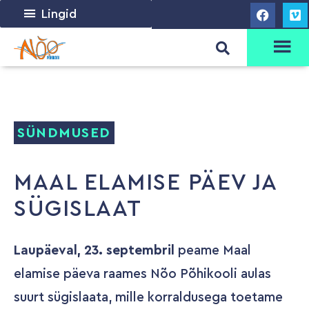
Lingid
SÜNDMUSED
MAAL ELAMISE PÄEV JA
SÜGISLAAT
Laupäeval, 23. septembril
peame Maal
elamise päeva raames Nõo Põhikooli aulas
suurt sügislaata, mille korraldusega toetame