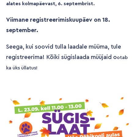
alates kolmapäevast, 6. septembrist.
Viimane registreerimiskuupäev on 18.
september.
Seega, kui soovid tulla laadale müüma, tule
registreerima! Kõiki sügislaada müüjaid o
otab
ka üks ülla
tus!