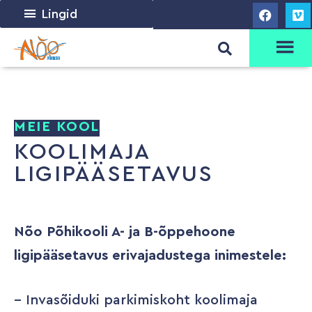
Lingid
MEIE KOOL
KOOLIMAJA
LIGIPÄÄSETAVUS
Nõo Põhikooli A- ja B-õppehoone
ligipääsetavus erivajadustega inimestele:
– Invasõiduki parkimiskoht koolimaja