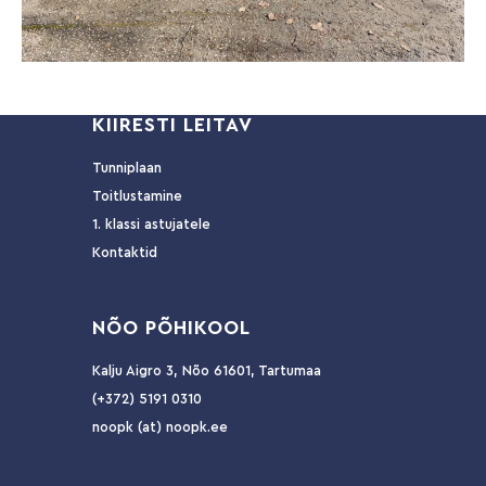
KIIRESTI LEITAV
Tunniplaan
Toitlustamine
1. klassi astujatele
Kontaktid
NÕ
O PÕHIKOOL
Kalju Aigro 3, Nõo 61601, Tartumaa
(+372) 5191 0310
noopk (at) noopk.ee