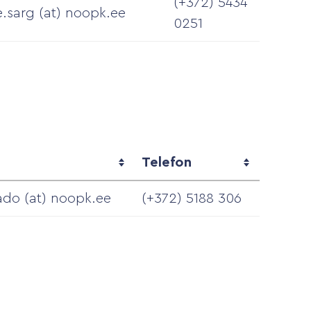
(+372) 5434
e.sarg (at) noopk.ee
0251
Telefon
aado (at) noopk.ee
(+372) 5188 306