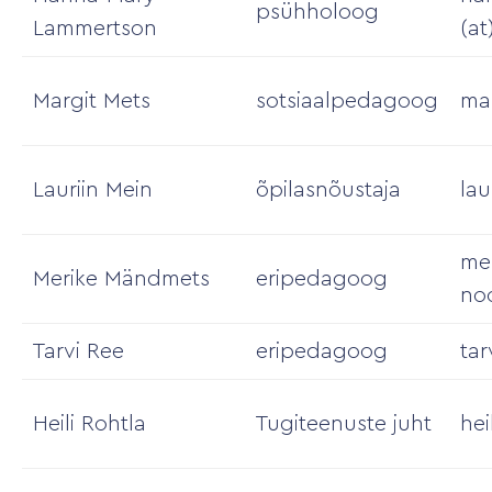
psühholoog
Lammertson
(at
Margit Mets
sotsiaalpedagoog
mar
Lauriin Mein
õpilasnõustaja
lau
me
Merike Mändmets
eripedagoog
no
Tarvi Ree
eripedagoog
tar
Heili Rohtla
Tugiteenuste juht
hei