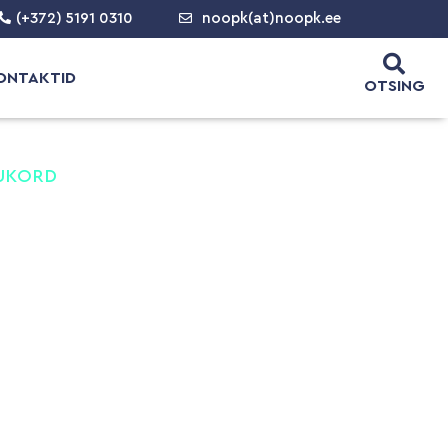
(+372) 5191 0310
noopk(at)noopk.ee
ONTAKTID
OTSING
SUKORD
tkond
ispetsialistid
vishoiutöötaja
tajad
li personal