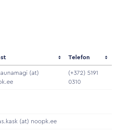
st
Telefon
a.aunamagi (at)
(+372) 5191
pk.ee
0310
s.kask (at) noopk.ee