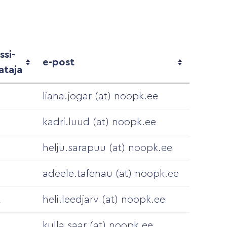
ssi-
e-post
ataja
liana.jogar (at) noopk.ee
kadri.luud (at) noopk.ee
helju.sarapuu (at) noopk.ee
adeele.tafenau (at) noopk.ee
A
heli.leedjarv (at) noopk.ee
kulla.saar (at) noopk.ee