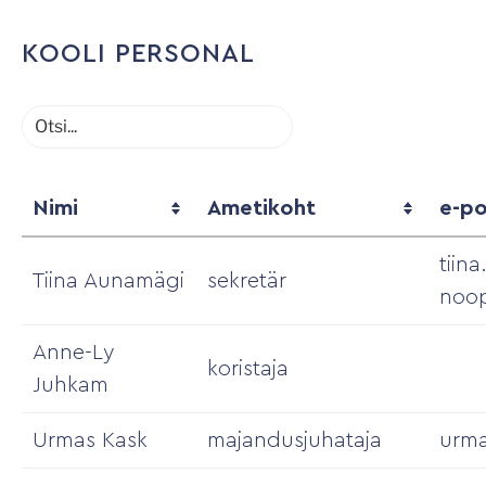
KOOLI PERSONAL
Nimi
Ametikoht
e-po
tiin
Tiina Aunamägi
sekretär
noo
Anne-Ly
koristaja
Juhkam
Urmas Kask
majandusjuhataja
urma