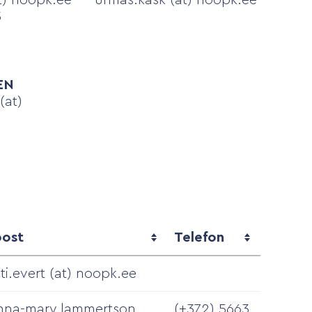
t) noopk.ee
urmas.kask (at) noopk.ee
3
EN
(at)
post
Telefon
sti.evert (at) noopk.ee
nna-mary.lammertson
(+372) 5663