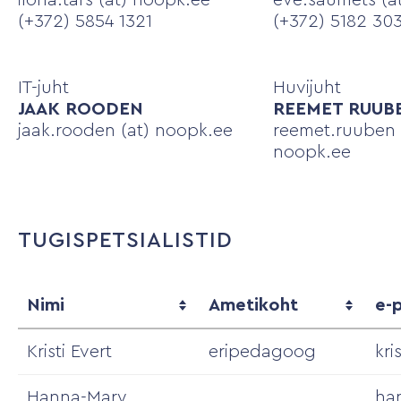
ilona.tars (at) noopk.ee
eve.saumets (a
(+372) 5854 1321
(+372) 5182 30
IT-juht
Huvijuht
JAAK ROODEN
REEMET RUUB
jaak.rooden (at) noopk.ee
reemet.ruuben 
noopk.ee
TUGISPETSIALISTID
Nimi
Ametikoht
e-
Kristi Evert
eripedagoog
kri
Hanna-Mary
ha