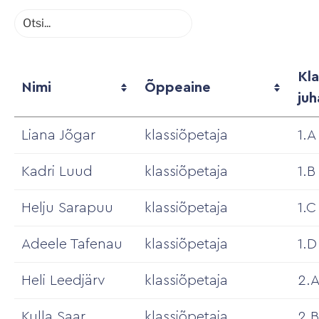
Kla
Nimi
Õppeaine
juh
Liana Jõgar
klassiõpetaja
1.A
Kadri Luud
klassiõpetaja
1.B
Helju Sarapuu
klassiõpetaja
1.C
Adeele Tafenau
klassiõpetaja
1.D
Heli Leedjärv
klassiõpetaja
2.
Kulla Saar
klassiõpetaja
2.B