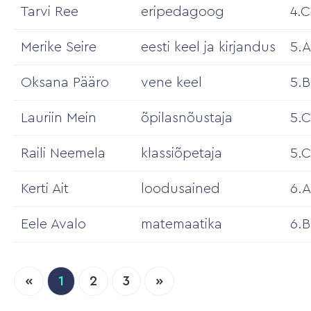
Tarvi Ree
eripedagoog
4.C
Merike Seire
eesti keel ja kirjandus
5.A
Oksana Pääro
vene keel
5.B
Lauriin Mein
õpilasnõustaja
5.C
Raili Neemela
klassiõpetaja
5.
Kerti Ait
loodusained
6.A
Eele Avalo
matemaatika
6.B
«
1
2
3
»