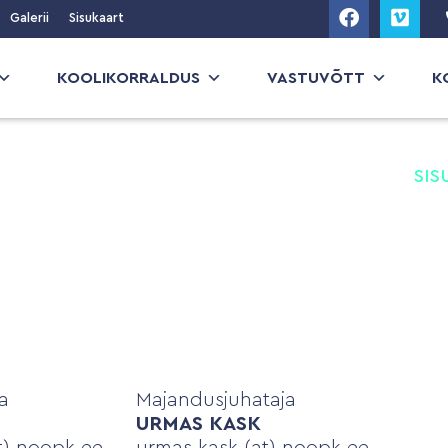
Galerii
Sisukaart
KOOLIKORRALDUS
VASTUVÕTT
K
SI
Juh
Tug
Ter
Õpe
a
Majandusjuhataja
Koo
URMAS KASK