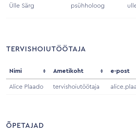
Ülle Särg
psühholoog
ull
TERVISHOIUTÖÖTAJA
Nimi
Ametikoht
e-post
Alice Plaado
tervishoiutöötaja
alice.pl
ÕPETAJAD