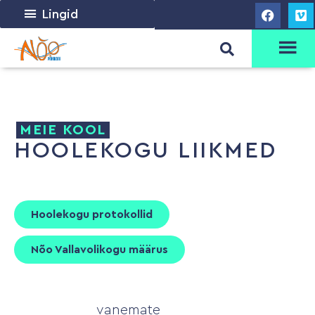
Lingid
MEIE KOOL
HOOLEKOGU LIIKMED
Hoolekogu protokollid
Nõo Vallavolikogu määrus
vanemate