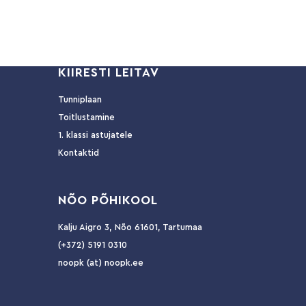
KIIRESTI LEITAV
Tunniplaan
Toitlustamine
1. klassi astujatele
Kontaktid
NÕ
O PÕHIKOOL
Kalju Aigro 3, Nõo 61601, Tartumaa
(+372) 5191 0310
noopk (at) noopk.ee