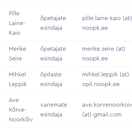
Pille
õpetajate
pille.laine-kaio (at)
Laine-
esindaja
noopk.ee
Kaio
Merike
õpetajate
merike.seire (at)
Seire
esindaja
noopk.ee
Mihkel
õpilaste
mihkel.leppik (at)
Leppik
esindaja
opil.noopk.ee
Ave
vanemate
ave.korvenoorkoi
Kõrve-
esindaja
(at) gmail.com
Noorkõiv