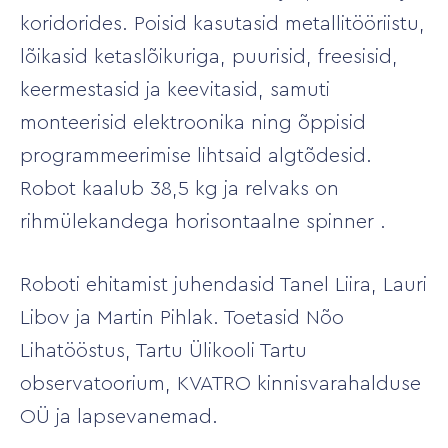
koridorides. Poisid kasutasid metallitööriistu,
lõikasid ketaslõikuriga, puurisid, freesisid,
keermestasid ja keevitasid, samuti
monteerisid elektroonika ning õppisid
programmeerimise lihtsaid algtõdesid.
Robot kaalub 38,5 kg ja relvaks on
rihmülekandega horisontaalne spinner .
Roboti ehitamist juhendasid Tanel Liira, Lauri
Libov ja Martin Pihlak. Toetasid Nõo
Lihatööstus, Tartu Ülikooli Tartu
observatoorium, KVATRO kinnisvarahalduse
OÜ ja lapsevanemad.