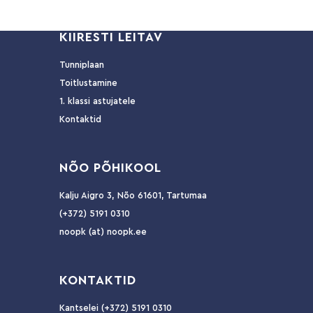
KIIRESTI LEITAV
Tunniplaan
Toitlustamine
1. klassi astujatele
Kontaktid
NÕ
O PÕHIKOOL
Kalju Aigro 3, Nõo 61601, Tartumaa
(+372) 5191 0310
noopk (at) noopk.ee
KO
NTAKTID
Kantselei (+372) 5191 0310