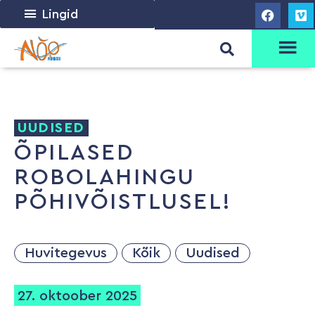
Lingid
UUDISED
ÕPILASED
ROBOLAHINGU
PÕHIVÕISTLUSEL!
Huvitegevus
Kõik
Uudised
27. oktoober 2025