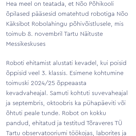
Hea meel on teatada, et Nõo Põhikooli
õpilased pääsesid omatehtud robotiga Nõo
Käksibot Robolahingu põhivõistlusele, mis
toimub 8. novembril Tartu Näituste
Messikeskuses
Roboti ehitamist alustati kevadel, kui poisid
õppisid veel 3. klassis. Esimene kohtumine
toimuski 2024/25 õppeaasta
kevadvaheajal. Samuti kohtuti suvevaheajal
ja septembris, oktoobris ka pühapäeviti või
õhtuti peale tunde. Robot on kokku
pandud, ehitatud ja testitud Tõraveres TÜ
Tartu observatooriumi töökojas, laborites ja