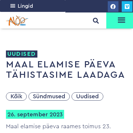
Lingid
UUDISED
MAAL ELAMISE PÄEVA
TÄHISTASIME LAADAGA
Kõik
Sündmused
Uudised
26. september 2023
Maal elamise päeva raames toimus 23.