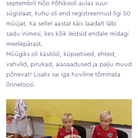
septembril Nõo Põhikooli aulas suur
sügislaat, kuhu oli end registreerinud ligi 50
müüjat. Ka sellel aastal käis laadalt läbi
sadu inimesi, kes kõik leidsid endale midagi
meelepärast.
Müügiks oli käsitöö, küpsetised, ehted,
vahvlid, pirukad, aiasaadused ja palju muud
põnevat! Lisaks sai iga huviline tõmmata
õnneloosi.