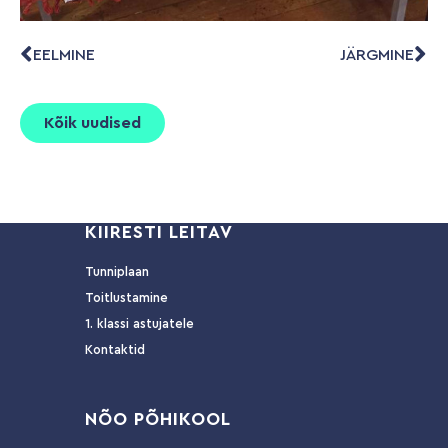
EELMINE
JÄRGMINE
Kõik uudised
KIIRESTI LEITAV
Tunniplaan
Toitlustamine
1. klassi astujatele
Kontaktid
NÕ
O PÕHIKOOL